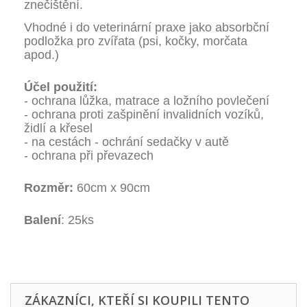
znečištění.
Vhodné i do veterinární praxe jako absorbční
podložka pro zvířata (psi, kočky, morčata
apod.)
Účel použití:
- ochrana lůžka, matrace a ložního povlečení
- ochrana proti zašpinění invalidních vozíků,
židlí a křesel
- na cestách - ochrání sedačky v autě
- ochrana při převazech
Rozměr:
60cm x 90cm
Balení
: 25ks
ZÁKAZNÍCI, KTEŘÍ SI KOUPILI TENTO