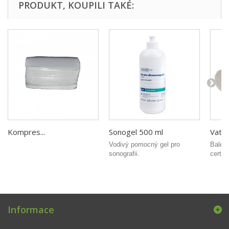
PRODUKT, KOUPILI TAKÉ:
Kompres...
Sonogel 500 ml
Vata..
Vodivý pomocný gel pro
Balení
sonografii.
certif
Informace