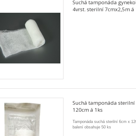
Suchá tamponáda gyneko
4vrst. sterilní 7cmx2,5m á
Suchá tamponáda sterilní
120cm á 1ks
Tamponáda suchá sterilní 6cm x 1
balení obsahuje 50 ks