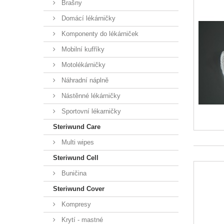
Brašny
Domácí lékárničky
Komponenty do lékárniček
Mobilní kufříky
Motolékárničky
Náhradní náplně
Nástěnné lékárničky
Sportovní lékarničky
Steriwund Care
Multi wipes
Steriwund Cell
Buničina
Steriwund Cover
Kompresy
Krytí - mastné