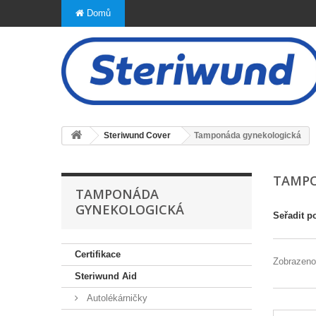
Domů
Steriwund Cover
Tamponáda gynekologická
TAMP
TAMPONÁDA
GYNEKOLOGICKÁ
Seřadit p
Certifikace
Zobrazeno
Steriwund Aid
Autolékárničky