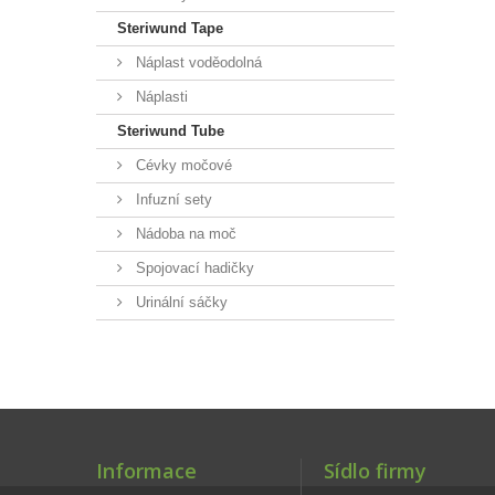
Steriwund Tape
Náplast voděodolná
Náplasti
Steriwund Tube
Cévky močové
Infuzní sety
Nádoba na moč
Spojovací hadičky
Urinální sáčky
Informace
Sídlo firmy